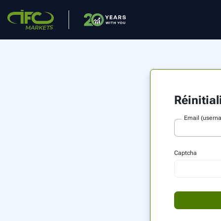
Réinitia
Email (usern
Captcha